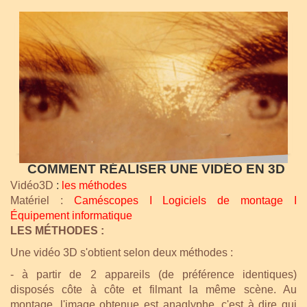
COMMENT RÉALISER UNE VIDÉO EN 3D
Vidéo3D
:
l
es méthodes
Matériel :
Caméscopes
I
Logiciels de montage
I
Équipement informatique
LES MÉTHODES :
Une vidéo 3D s'obtient selon deux méthodes :
- à partir de 2 appareils (de préférence identiques)
disposés côte à côte et filmant la même scène. Au
montage, l'image obtenue est anaglyphe, c'est à dire qui