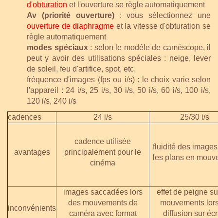
d'obturation
et l'ouverture se règle automatiquement
Av (priorité ouverture)
: vous sélectionnez une
ouverture de diaphragme
et la vitesse d'obturation se
règle automatiquement
modes spéciaux
: selon le modèle de caméscope, il
peut y avoir des utilisations spéciales : neige, lever
de soleil, feu d'artifice, spot, etc.
fréquence d'images (fps ou i/s) : le choix varie selon
l'appareil : 24 i/s, 25 i/s, 30 i/s, 50 i/s, 60 i/s, 100 i/s,
120 i/s, 240 i/s
cadences
24 i/s
25/30 i/s
cadence utilisée
fluidité des image
avantages
principalement pour le
les plans en mouv
cinéma
images saccadées lors
effet de peigne su
des mouvements de
mouvements lors
inconvénients
caméra avec format
diffusion sur éc