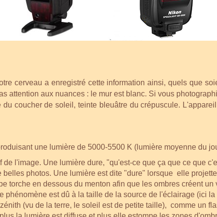
tre cerveau a enregistré cette information ainsi, quels que soi
s attention aux nuances : le mur est blanc. Si vous photograph
 du coucher de soleil, teinte bleuâtre du crépuscule. L'appare
 produisant une lumière de 5000-5500 K (lumière moyenne du jou
lief de l'image. Une lumière dure, "qu'est-ce que ça que ce que c
e belles photos. Une lumière est dite "dure" lorsque elle projet
pe torche en dessous du menton afin que les ombres créent un
hénomène est dû à la taille de la source de l'éclairage (ici la la
énith (vu de la terre, le soleil est de petite taille), comme un f
, plus la lumière est diffuse et plus elle estompe les zones d'om