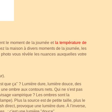
ent le moment de la journée et
la température de
iez la maison à divers moments de la journée, les
il photo vous révèle les nuances auxquelles votre
r).
'est que ça" ? Lumière dure, lumière douce, des
te une ombre aux contours nets.
Qui ne s'est pas
 visage vampirique ?
Les ombres sont la
mpe). Plus la source est de petite taille, plus le
lash direct, provoque une lumière dure. À l'inverse,
bres : c'est une lumière "douce".