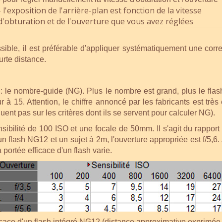
- l'exposition de l'arrière-plan est fonction de la vitesse
d'obturation et de l'ouverture que vous avez réglées
ssible, il est préférable d'appliquer systématiquement une corr
ourte distance.
: le nombre-guide (NG). Plus le nombre est grand, plus le fla
ur à 15. Attention, le chiffre annoncé par les fabricants est t
uent pas sur les critères dont ils se servent pour calculer NG).
bilité de 100 ISO et une focale de 50mm. Il s'agit du rapport
 flash NG12 et un sujet à 2m, l'ouverture appropriée est f/5,6. 
a portée efficace d'un flash varie.
icace d'un flash intégré NG12 (distance approximative exprimée