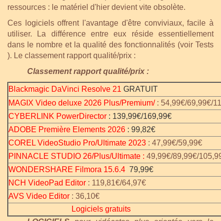
ressources : le matériel d'hier devient vite obsolète.
Ces logiciels offrent l'avantage d'être conviviaux, facile à
utiliser. La différence entre eux réside essentiellement
dans le nombre et la qualité des fonctionnalités (voir
Tests
). Le classement rapport qualité/prix :
Classement rapport qualité/prix :
Blackmagic DaVinci Resolve 21
GRATUIT
MAGIX Video deluxe 2026 Plus/Premium/
: 54,99€/69,99€/1
CYBERLINK
PowerDirector
: 139,99€/169,99€
ADOBE Première Elements
202
6
:
99,82€
COREL VideoStudio Pro/Ultimate 2023
: 47,99€/59,99€
PINNACLE STUDIO 26/Plus/Ultimate
:
49,99€/89,99€/105,9
WONDERSHARE Filmora 15.6.4
79,99€
NCH VideoPad Editor
: 119,81€/64,97€
AVS Video Editor
: 36,10€
Logiciels gratuits