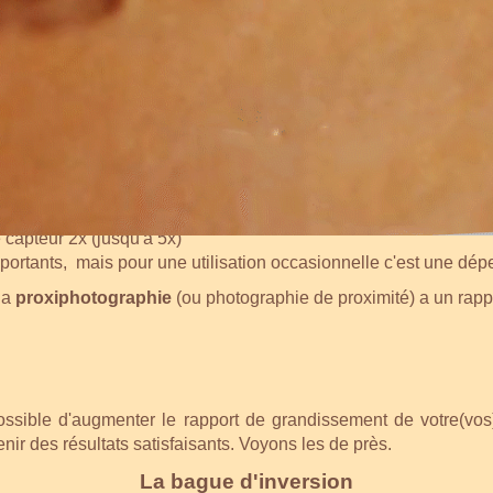
ACCESSOIRES POUR LA MACROPHOTOGRAPHI
hie
, l'idéal est d'utiliser un objectif macro ouvrant à f/2,8, do
égale sur le capteur et dans la réalité
le capteur 2x (jusqu'à 5x)
mportants, mais pour une utilisation occasionnelle c'est une dé
la
proxiphotographie
(ou photographie de proximité) a un rapp
ossible d'augmenter le rapport de grandissement de votre(vos)
ir des résultats satisfaisants. Voyons les de près.
La bague d'inversion