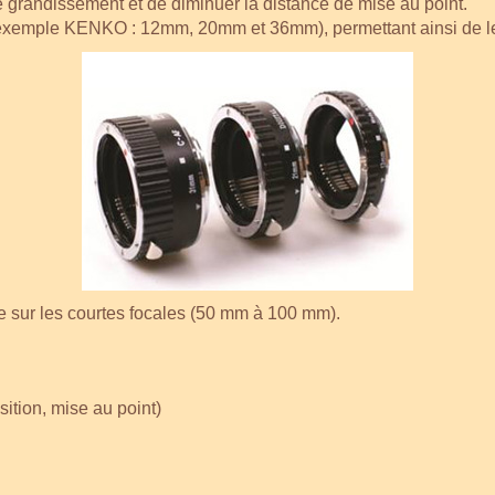
e grandissement et de diminuer la distance de mise au point.
exemple KENKO : 12mm, 20mm et 36mm), permettant ainsi de les
eure sur les courtes focales (50 mm à 100 mm).
ition, mise au point)