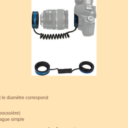
nt le diamètre correspond
 poussière)
bague simple