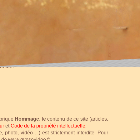
nce GNU/GPL.
ration.
ubrique
Hommage
, le contenu de ce site (articles,
ur
et
Code de la
propriété intellectuelle
.
, photo, vidéo ...) est strictement interdite.
Pour
rite de www.gypsevideo.fr
.