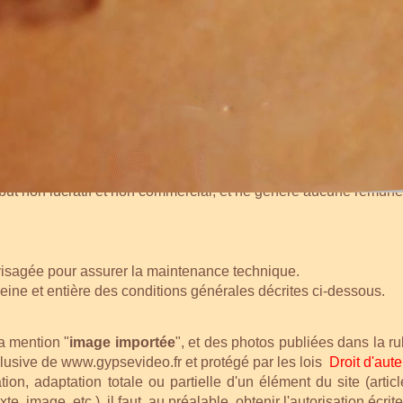
 SARRAZIN
(Content Management System) Open Source distribué sous lice
à but non lucratif et non commercial, et ne génère aucune rémuné
isagée pour assurer la maintenance technique.
pleine et entière des conditions générales décrites ci-dessous.
a mention "
image importée
", et des photos publiées dans la r
clusive de
www.gypsevideo.fr
et protégé par les lois
Droit d'aute
ion, adaptation totale ou partielle d'un élément du site (article
xte, image, etc.), il faut, au préalable, obtenir l'autorisation éc