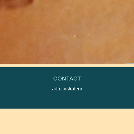
 transmettant vos avis, vos attentes, vos suggestions à
gypsevi
s d'assistance technique.
CONTACT
administrateur