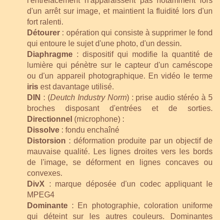
l'entrelacement n'apparaissent pas notamment lors
d'un arrêt sur image, et maintient la fluidité lors d'un
fort ralenti.
Détourer
: opération qui consiste à supprimer le fond
qui entoure le sujet d'une photo, d'un dessin.
Diaphragme
: dispositif qui modifie la quantité de
lumière qui pénètre sur le capteur d'un caméscope
ou d'un appareil photographique. En vidéo le terme
iris
est davantage utilisé.
DIN
: (
Deutch Industry Norm
) : prise audio stéréo à 5
broches disposant d'entrées et de sorties.
Directionnel
(microphone) :
Dissolve
: fondu enchaîné
Distorsion
: déformation produite par un objectif de
mauvaise qualité. Les lignes droites vers les bords
de l'image, se déforment en lignes concaves ou
convexes.
DivX
: marque déposée d'un codec appliquant le
MPEG4
Dominante
: En photographie, coloration uniforme
qui déteint sur les autres couleurs. Dominantes