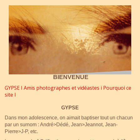
BIENVENUE
GYPSE
I
Amis photographes et vidéastes
i
Pourquoi ce
site
I
GYPSE
Dans mon adolescence, on aimait baptiser tout un chacun
par un surnom : André>Dédé, Jean>Jeannot, Jean-
Pierre>J-P, etc.