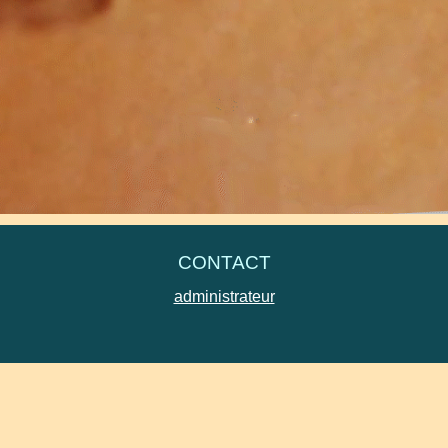
 transmettant vos avis, vos attentes, vos suggestions à
gypsevi
s d'assistance technique.
CONTACT
administrateur