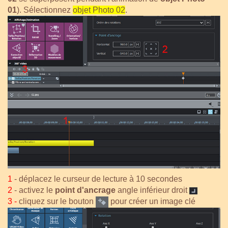
01
). Sélectionnez
objet Photo 02
.
1
- déplacez le curseur de lecture à 10 secondes
2
- activez le
point d'ancrage
angle inférieur droit
3 -
cliquez sur le bouton
pour créer un image clé