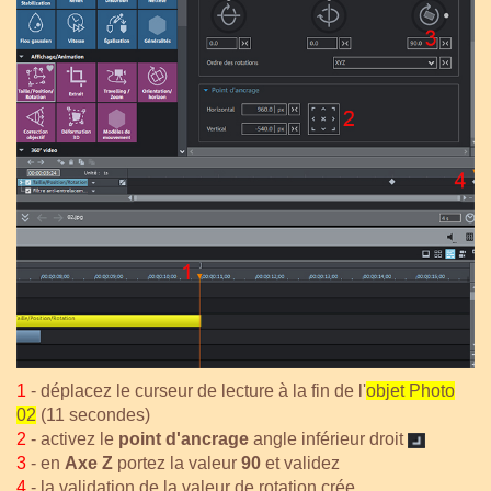
1
- déplacez le curseur de lecture à la fin de l'
objet Photo
02
(11 secondes)
2
- activez le
point d'ancrage
angle inférieur droit
3
- en
Axe Z
portez la valeur
90
et validez
4
- la validation de la valeur de rotation crée