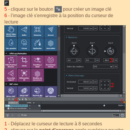
5
- cliquez sur le bouton
pour créer un image clé
6
- l'image clé s'enregistre à la position du curseur de
lecture
1
- Déplacez le curseur de lecture à 8 secondes