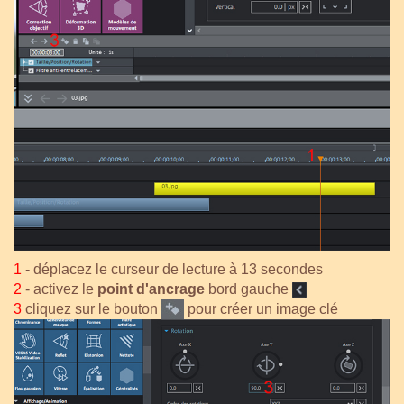
1
- déplacez le curseur de lecture à 13 secondes
2
- activez le
point d'ancrage
bord gauche
3
cliquez sur le bouton
pour créer un image clé