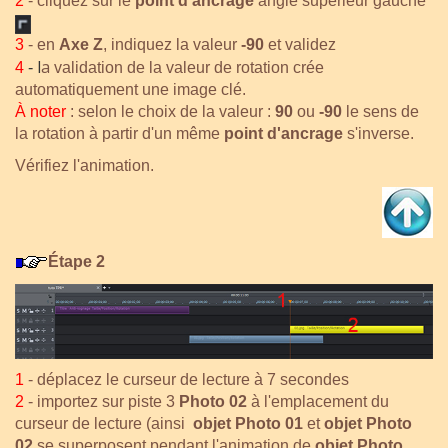
2
- cliquez sur le
point d'ancrage
angle supérieur gauche
3
- en
Axe Z
, indiquez la valeur
-90
et validez
l
a
4
-
validation de la valeur de rotation crée
automatiquement une image clé.
À noter
:
selon le choix de la valeur :
90
ou
-90
le sens de
la rotation à partir d'un même
point d'ancrage
s'inverse.
Vérifiez l'animation.
Étape 2
1
- déplacez le curseur de lecture à 7 secondes
2
- importez sur piste 3
Photo 02
à l'emplacement du
curseur de lecture (ainsi
objet Photo 01
et
o
bjet Photo
02
se superposent pendant l'animation de
objet Photo