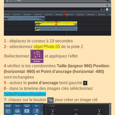
1
- déplacez le curseur à 19 secondes
2 -
sélectionnez
objet Photo 05
de la piste 2
3
sélectionnez
et appliquez l'effet
4
vérifiez si les coordonnées
Taille (largeur 960) Position
(horizontal -960) et Point d'ancrage (horizontal
-
480)
sont inchangées
5
- activez le
point d'ancrage
bord gauche
6
-
dans la timeline des images clés séléctionnez
Taille/Position/Rotation
7
-
cliquez sur le bouton
pour créer un image clé