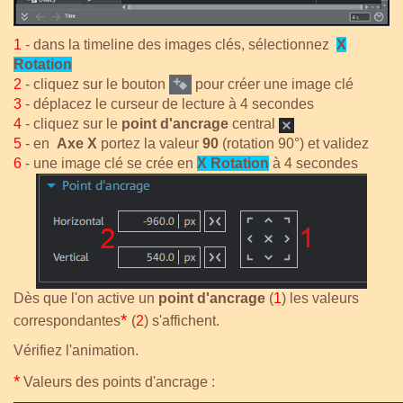
1
- dans la timeline des images clés, sélectionnez
X
Rota
tion
2
- cliquez sur le bouton
pour créer une image clé
3
- déplacez le curseur de lecture à 4 secondes
4
- cliquez sur le
point d'ancrage
central
5
- en
Axe X
portez la valeur
90
(rotation 90°) et validez
6
- une image clé se crée en
X Rotation
à 4 secondes
Dès que l'on active un
point d'ancrage
(
1
) les valeurs
*
correspondantes
(
2
) s'affichent.
Vérifiez l'animation.
*
Valeurs des points d'ancrage :