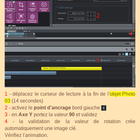
1
- déplacez le curseur de lecture à la fin de l'
objet Photo
03
(14 secondes)
2
- activez le
point d'ancrage
bord gauche
3
- en
Axe Y
portez la valeur
90
et validez
4
- la validation de la valeur de rotation crée
automatiquement une image clé.
Vérifiez l'animation.