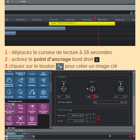
1
- déplacez le curseur de lecture à 16 secondes
2
- activez le
point d'ancrage
bord droit
3
cliquez sur le bouton
pour créer un image clé