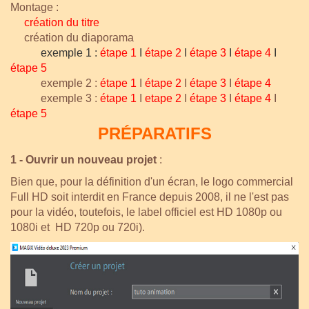
Montage :
création du titre
création du diaporama
exemple 1 :
étape 1
I
étape 2
I
étape 3
I
étape 4
I
étape 5
exemple 2 :
étape 1
I
étape 2
I
étape 3
I
étape 4
exemple 3 :
étape 1
I
etape 2
I
étape 3
I
étape 4
I
étape 5
PRÉPARATIFS
1 - Ouvrir un nouveau projet
:
Bien que, pour la définition d'un écran, le logo commercial
Full HD soit interdit en France depuis 2008, il ne l'est pas
pour la vidéo, toutefois, le label officiel est HD 1080p ou
1080i et HD 720p ou 720i).