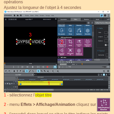
opérations
Ajustez la longueur de l'objet à 4 secondes
1
- sélectionnez l'
objet titre
2
- menu
Effets > Affichage/Animation
cliquez sur