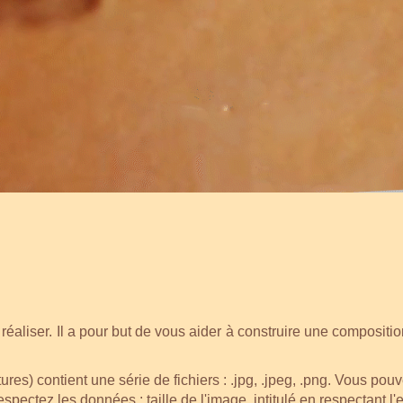
BLUFFTITLER
CRÉER UN TITRE ANIMÉ 3D
éaliser. Il a pour but de vous aider à construire une composition
tures) contient une série de fichiers : .jpg, .jpeg, .png. Vous p
respectez les données : taille de l'image, intitulé en respectant