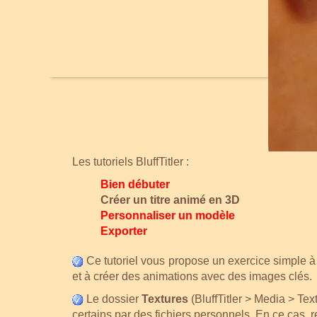
Les tutoriels BluffTitler :
Bien débuter
Créer un titre animé en 3D
Personnaliser un modèle
Exporte
r
Ce tutoriel vous propose un exercice simple à r
et à créer des animations avec des images clés.
Le dossier
Textures
(BluffTitler > Media > Tex
certains par des fichiers personnels. En ce cas, 