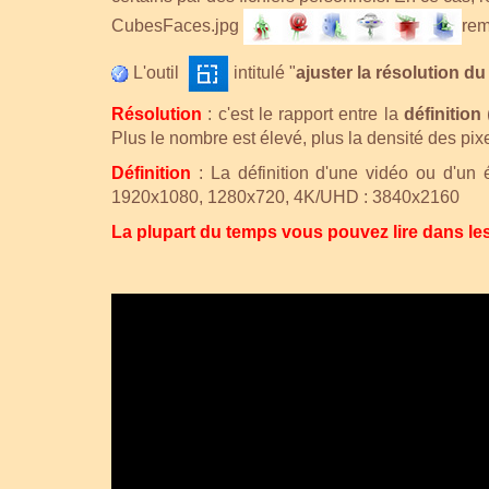
CubesFaces.jpg
rem
L'outil
intitulé "
ajuster la résolution d
Résolution
:
c'est le rapport entre la
définition
(
Plus le nombre est élevé, plus la densité des pix
Définition
:
La définition d'une vidéo ou d'un 
1920x1080, 1280x720, 4K/UHD : 3840x2160
La plupart du temps vous pouvez lire dans les 