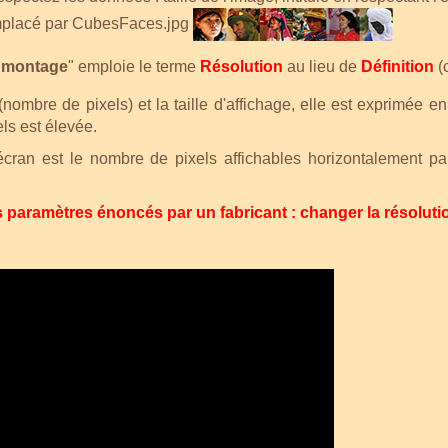
placé par CubesFaces.jpg
u montage
" emploie le terme
Résolution
au lieu de
Définition
(
nombre de pixels) et la taille d'affichage, elle est exprimée e
els est élevée.
écran est le nombre de pixels affichables horizontalement p
paramètres énoncés par un fabricant : changer la résolution,