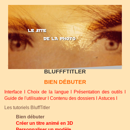
BLUFFFTITLER
BIEN DÉBUTER
Interface
I
Choix de la langue
I
Présentation des outils
I
Guide de l'utilisateur
I
Contenu des dossiers
I
Astuces
I
Les tutoriels BluffTitler
Bien débuter
Créer un titre animé en 3D
Personnaliser un modèle