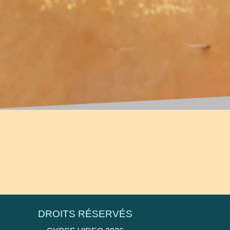
 dont la qualité audio est mauvaise (bruits
 en AC3 et DTS.
DROITS RÉSERVÉS