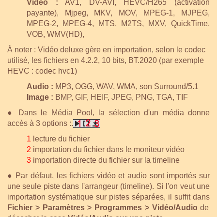
Vidéo :
AV1, DV-AVI, HEVC/H265 (activation
payante), Mjpeg, MKV, MOV, MPEG-1, MJPEG,
MPEG-2, MPEG-4, MTS, M2TS, MXV, QuickTime,
VOB, WMV(HD),
À noter : Vidéo deluxe gère en importation, selon le codec
utilisé, les fichiers en 4.2.2, 10 bits, BT.2020 (par exemple
HEVC : codec hvc1)
Audio :
MP3, OGG, WAV, WMA, son Surround/5.1
Image :
BMP, GIF, HEIF, JPEG, PNG, TGA, TIF
●
Dans le Média Pool, la sélection d'un média donne
accès à 3 options :.
1
lecture du fichier
2
importation du fichier dans le moniteur vidéo
3
importation directe du fichier sur la timeline
●
Par défaut, les fichiers vidéo et audio sont importés sur
une seule piste dans l'arrangeur (timeline). Si l'on veut une
importation systématique sur pistes séparées, il suffit dans
Fichier > Paramètres > Programmes > Vidéo/Audio
de