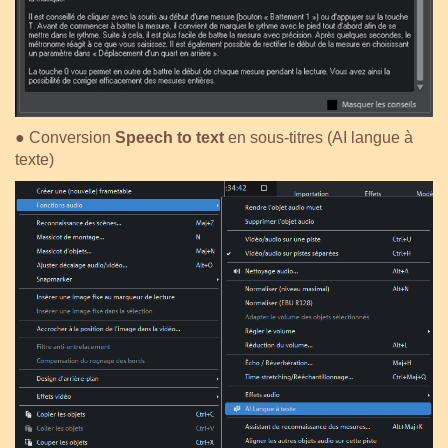
● Conversion
Speech to text
en sous-titres (AI langue à
texte)