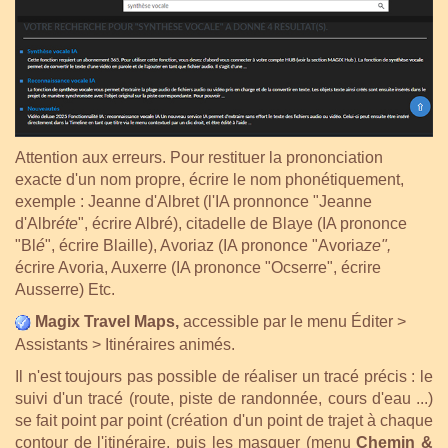
Attention aux erreurs. Pour restituer la prononciation
exacte d'un nom propre, écrire le nom phonétiquement,
exemple : Jeanne d'Albret (l'IA pronnonce "Jeanne
d'Albr
éte
", écrire Albré), citadelle de Blaye (IA prononce
"Bl
é
", écrire Blaille), Avoriaz (IA prononce "Avoria
ze",
écrire Avoria, Auxerre (IA prononce "Ocserre", écrire
Ausserre) Etc.
Magix Travel Maps,
accessible par le menu Éditer >
Assistants > Itinéraires animés.
Il n'est toujours pas possible de réaliser un tracé précis : le
suivi d'un tracé (route, piste de randonnée, cours d'eau ...)
se fait point par point (création d'un point de trajet à chaque
contour de l'itinéraire, puis les masquer (menu
Chemin &