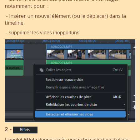
notamment pour :
- insérer un nouvel élément (ou le déplacer) dans la
timeline,
- supprimer les vides inopportuns
2 -
L'onglet
Effets
donne accès une riche collection d'effets