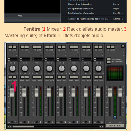
Fenêtre
(
1
Mixeur,
2
Rack d'effets audio master,
3
Mastering suite) et
Effets
> Effets d'objets audio.