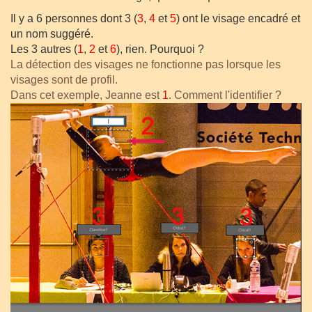
Il y a 6 personnes dont 3 (
3
,
4
et
5
) ont le visage encadré et
un nom suggéré.
Les 3 autres (
1
,
2
et
6
), rien. Pourquoi ?
La détection des visages ne fonctionne pas lorsque les
visages sont de profil
.
Dans cet exemple, Jeanne est
1
. Comment l'identifier ?