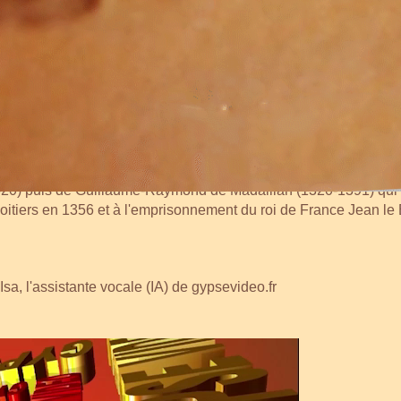
château de RAUZAN
auzan est érigé au XIIIe siècle par Jean Sans Terre, alors roi 
20) puis de Guillaume-Raymond de Madaillan (1320-1391) qui a 
oitiers en 1356 et à l'emprisonnement du roi de France Jean le
a, l'assistante vocale (IA) de gypsevideo.fr