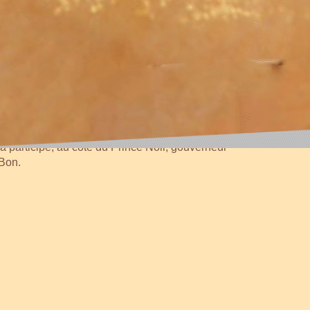
d'Angleterre et duc de Guyenne. Il devient
participé, au côté du Prince Noir, gouverneur
 Bon.